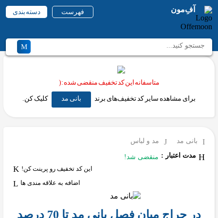
آفِ‌مون
فهرست
دسته بندی
متاسفانه این کد تخفیف منقضی شده :(
برای مشاهده سایر کد تخفیف‌های برند
بانی مد
کلیک کن.
بانی مد
مد و لباس
مدت اعتبار :
منقضی شد!
این کد تخفیف رو پرینت کن!
اضافه به علاقه مندی ها
در حراج میان فصل بانی مد تا 70 درصد