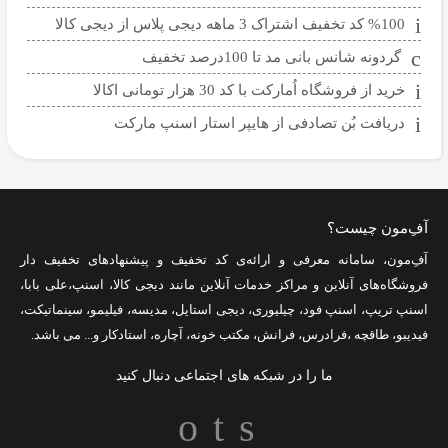
%100 کد تخفیف اشتراک 3 ماهه دیجی پلاس از دیجی کالا
گردونه شانس بانی مد تا 100درصد تخفیف
خرید از فروشگاه اُمارکت با کد 30 هزار تومانی اکالا
دریافت بُن تصادفی از هایپر استار اسنپ مارکت
آفِ‌مون چیست؟
آفِ‌مون، سامانه معرفی و ارائه‌ی
کد تخفیف
و پیشنهادهای تخفیف دار
فروشگاه‌های آنلاین و مراکز خدمات آنلاین مانند
دیجی کالا
،
اسنپ
،
علی بابا
،
اسنپ تریپ
،
اسنپ فود
،
چیلیوری
،
دیجی استایل
،
مدیسه
،
فیلیمو
،
سینماتیکت
،
فیدیبو
،
طاقچه
،
فرادرس
،
فرانش
،
مکتب خونه
،
آچاره
،
استادکار
و... می باشد.
ما را در شبکه های اجتماعی دنبال کنید