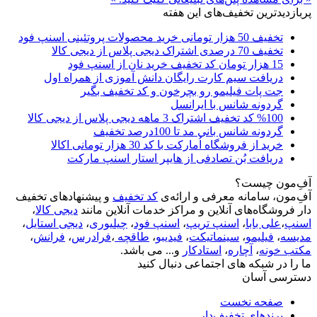
پربازدیدترین تخفیف‌های این هفته
تخفیف 50 هزار تومانی خرید محصولات پروتئینی اسنپ فود
تخفیف 70 درصدی اشتراک دیجی پلاس از دیجی کالا
15 هزار تومان کد تخفیف خرید نان از اسنپ فود
دریافت سیم کارت رایگان دانش آموزی از همراه اول
جت پات فیلیمو رو بچرخون و کد تخفیف بگیر
گردونه شانس با ایرانسل
%100 کد تخفیف اشتراک 3 ماهه دیجی پلاس از دیجی کالا
گردونه شانس بانی مد تا 100درصد تخفیف
خرید از فروشگاه اُمارکت با کد 30 هزار تومانی اکالا
دریافت بُن تصادفی از هایپر استار اسنپ مارکت
آفِ‌مون چیست؟
آفِ‌مون، سامانه معرفی و ارائه‌ی
کد تخفیف
و پیشنهادهای تخفیف
دار فروشگاه‌های آنلاین و مراکز خدمات آنلاین مانند
دیجی کالا
،
اسنپ
،
علی بابا
،
اسنپ تریپ
،
اسنپ فود
،
چیلیوری
،
دیجی استایل
،
مدیسه
،
فیلیمو
،
سینماتیکت
،
فیدیبو
،
طاقچه
،
فرادرس
،
فرانش
،
مکتب خونه
،
آچاره
،
استادکار
و... می باشد.
ما را در شبکه های اجتماعی دنبال کنید
دسترسی آسان
صفحه نخست
برندهای تخفیف‌دار