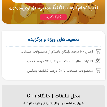
تخفیف‌های ویژه و برگزیده
ارسال 100 درصد رایگان باسلام از محصولات منتخب
اشتراک سالیانه مکتب خونه با 54 درصد تخفیف
محصولات منتخب با 50 درصد تخفیف بنیکس
محل تبلیغات | جایگاه C - 1
« برای مشاهده پلن‌های تبلیغاتی کلیک کنید. »