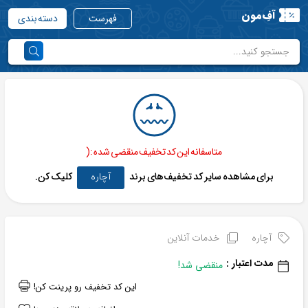
آفِ‌مون
فهرست
دسته بندی
متاسفانه این کد تخفیف منقضی شده :(
برای مشاهده سایر کد تخفیف‌های برند
آچاره
کلیک کن.
آچاره
خدمات آنلاین
مدت اعتبار :
منقضی شد!
این کد تخفیف رو پرینت کن!