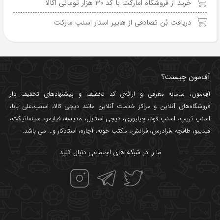
خرید از فروشگاه اُمارکت با کد 30 هزار تومانی اکالا
دریافت بُن تصادفی از هایپر استار اسنپ مارکت
آفِ‌مون چیست؟
آفِ‌مون، سامانه معرفی و ارائه‌ی
کد تخفیف
و پیشنهادهای تخفیف دار
فروشگاه‌های آنلاین و مراکز خدمات آنلاین مانند
دیجی کالا
،
اسنپ
،
علی بابا
،
اسنپ تریپ
،
اسنپ فود
،
چیلیوری
،
دیجی استایل
،
مدیسه
،
فیلیمو
،
سینماتیکت
،
فیدیبو
،
طاقچه
،
فرادرس
،
فرانش
،
مکتب خونه
،
آچاره
،
استادکار
و... می باشد.
ما را در شبکه های اجتماعی دنبال کنید