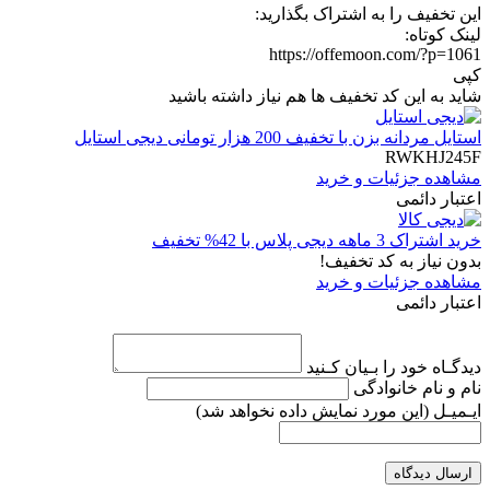
این تخفیف را به اشتراک بگذارید:
لینک کوتاه:
https://offemoon.com/?p=1061
کپی
شاید به این کد تخفیف ها هم نیاز داشته باشید
استایل مردانه بزن با تخفیف 200 هزار تومانی دیجی استایل
RWKHJ245F
مشاهده جزئیات و خرید
اعتبار دائمی
خرید اشتراک 3 ماهه دیجی پلاس با 42% تخفیف
بدون نیاز به کد تخفیف!
مشاهده جزئیات و خرید
اعتبار دائمی
دیدگـاه خود را بـیان کـنید
نام و نام خانوادگی
ایـمیـل
(این مورد نمایش داده نخواهد شد)
ارسال دیدگاه