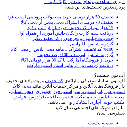
« برای مشاهده پلن‌های تبلیغاتی کلیک کنید. »
پربازدیدترین تخفیف‌های این هفته
تخفیف 50 هزار تومانی خرید محصولات پروتئینی اسنپ فود
تخفیف 70 درصدی اشتراک دیجی پلاس از دیجی کالا
15 هزار تومان کد تخفیف خرید نان از اسنپ فود
دریافت سیم کارت رایگان دانش آموزی از همراه اول
جت پات فیلیمو رو بچرخون و کد تخفیف بگیر
گردونه شانس با ایرانسل
%100 کد تخفیف اشتراک 3 ماهه دیجی پلاس از دیجی کالا
گردونه شانس بانی مد تا 100درصد تخفیف
خرید از فروشگاه اُمارکت با کد 30 هزار تومانی اکالا
دریافت بُن تصادفی از هایپر استار اسنپ مارکت
آفِ‌مون چیست؟
آفِ‌مون، سامانه معرفی و ارائه‌ی
کد تخفیف
و پیشنهادهای تخفیف
دار فروشگاه‌های آنلاین و مراکز خدمات آنلاین مانند
دیجی کالا
،
اسنپ
،
علی بابا
،
اسنپ تریپ
،
اسنپ فود
،
چیلیوری
،
دیجی استایل
،
مدیسه
،
فیلیمو
،
سینماتیکت
،
فیدیبو
،
طاقچه
،
فرادرس
،
فرانش
،
مکتب خونه
،
آچاره
،
استادکار
و... می باشد.
ما را در شبکه های اجتماعی دنبال کنید
دسترسی آسان
صفحه نخست