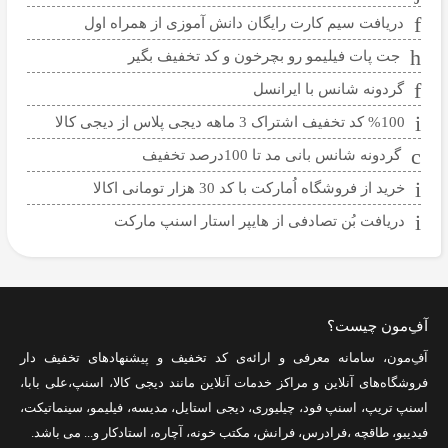
دریافت سیم کارت رایگان دانش آموزی از همراه اول
جت پات فیلیمو رو بچرخون و کد تخفیف بگیر
گردونه شانس با ایرانسل
%100 کد تخفیف اشتراک 3 ماهه دیجی پلاس از دیجی کالا
گردونه شانس بانی مد تا 100درصد تخفیف
خرید از فروشگاه اُمارکت با کد 30 هزار تومانی اکالا
دریافت بُن تصادفی از هایپر استار اسنپ مارکت
آفِ‌مون چیست؟
آفِ‌مون، سامانه معرفی و ارائه‌ی
کد تخفیف
و پیشنهادهای تخفیف دار
فروشگاه‌های آنلاین و مراکز خدمات آنلاین مانند
دیجی کالا
،
اسنپ
،
علی بابا
،
اسنپ تریپ
،
اسنپ فود
،
چیلیوری
،
دیجی استایل
،
مدیسه
،
فیلیمو
،
سینماتیکت
،
فیدیبو
،
طاقچه
،
فرادرس
،
فرانش
،
مکتب خونه
،
آچاره
،
استادکار
و... می باشد.