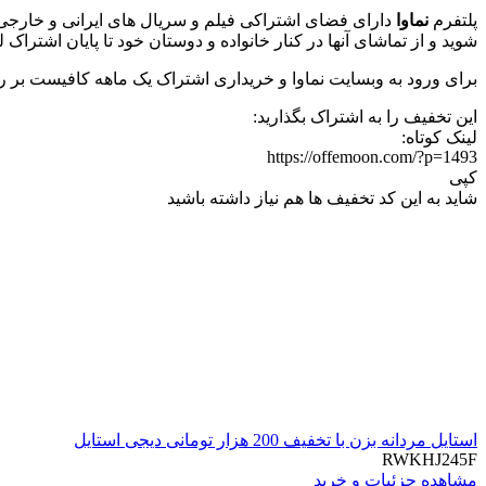
پلتفرم
نماوا
دارای فضای اشتراکی فیلم و سریال های ایرانی و خارجی و 
شوید و از تماشای آنها در کنار خانواده و دوستان خود تا پایان اشتراک 
برای ورود به وبسایت نماوا و خریداری اشتراک یک ماهه کافیست بر ر
این تخفیف را به اشتراک بگذارید:
لینک کوتاه:
https://offemoon.com/?p=1493
کپی
شاید به این کد تخفیف ها هم نیاز داشته باشید
استایل مردانه بزن با تخفیف 200 هزار تومانی دیجی استایل
RWKHJ245F
مشاهده جزئیات و خرید