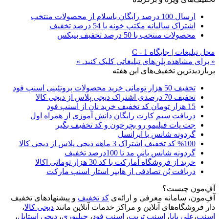
ارسال 100 درصد رایگان باسلام از محصولات منتخب
اشتراک سالیانه مکتب خونه با 54 درصد تخفیف
محصولات منتخب با 50 درصد تخفیف بنیکس
محل تبلیغات | جایگاه C - 1
« برای مشاهده پلن‌های تبلیغاتی کلیک کنید. »
پربازدیدترین تخفیف‌های این هفته
تخفیف 50 هزار تومانی خرید محصولات پروتئینی اسنپ فود
تخفیف 70 درصدی اشتراک دیجی پلاس از دیجی کالا
15 هزار تومان کد تخفیف خرید نان از اسنپ فود
دریافت سیم کارت رایگان دانش آموزی از همراه اول
جت پات فیلیمو رو بچرخون و کد تخفیف بگیر
گردونه شانس با ایرانسل
%100 کد تخفیف اشتراک 3 ماهه دیجی پلاس از دیجی کالا
گردونه شانس بانی مد تا 100درصد تخفیف
خرید از فروشگاه اُمارکت با کد 30 هزار تومانی اکالا
دریافت بُن تصادفی از هایپر استار اسنپ مارکت
آفِ‌مون چیست؟
آفِ‌مون، سامانه معرفی و ارائه‌ی
کد تخفیف
و پیشنهادهای تخفیف
دار فروشگاه‌های آنلاین و مراکز خدمات آنلاین مانند
دیجی کالا
،
اسنپ
،
علی بابا
،
اسنپ تریپ
،
اسنپ فود
،
چیلیوری
،
دیجی استایل
،