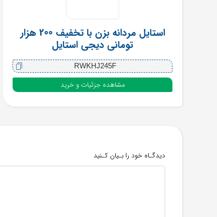
استایل مردانه بزن با تخفیف 200 هزار
تومانی دیجی استایل
RWKHJ245F
مشاهده جزئیات و خرید
دیدگـاه خود را بـیان کـنید