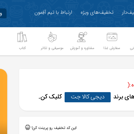
ف‌دار
تخفیف‌های ویژه
ارتباط با تیم آفِمون
و
تی
سفارش غذا
مشاوره و آموزش
موسیقی و تئاتر
کتاب
م
:(
های برند
دیجی کالا جت
کلیک کن.
این کد تخفیف رو پرینت کن!