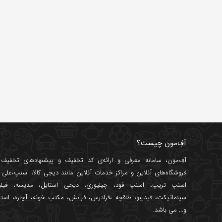
آفِ‌مون چیست؟
آفِ‌مون، سامانه معرفی و ارائه‌ی
کد تخفیف
و پیشنهادهای تخفیف د
فروشگاه‌های آنلاین و مراکز خدمات آنلاین مانند
دیجی کالا
،
اسنپ
،
علی ب
اسنپ تریپ
،
اسنپ فود
،
چیلیوری
،
دیجی استایل
،
مدیسه
،
فیل
سینماتیکت
،
فیدیبو
،
طاقچه
،
فرادرس
،
فرانش
،
مکتب خونه
،
آچاره
،
استا
و... می باشد.