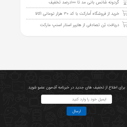
گردونه شانس بانی مد تا 100درصد تخفیف
خرید از فروشگاه اُمارکت با کد 30 هزار تومانی اکالا
دریافت بُن تصادفی از هایپر استار اسنپ مارکت
برای اطلاع از تخفیف های جدید در خبرنامه آفِ‌مون عضو شوید
ارسال