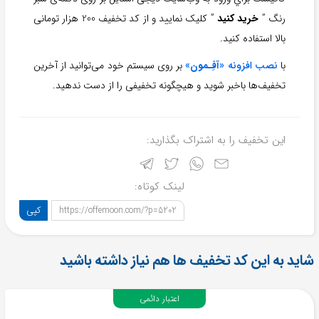
رنگ ”
خريد كنيد
” كليک نماييد و از کد تخفيف 200 هزار تومانی
بالا استفاده كنيد.
با
نصب افزونه «
آفِـمون
»
بر روی سیستم خود می‌توانید از آخرین
تخفیف‌ها باخبر شوید و هیچگونه تخفیفی را از دست ندهید.
این تخفیف را به اشتراک بگذارید:
لینک کوتاه:
کپی
https://offemoon.com/?p=5202
شاید به این کد تخفیف ها هم نیاز داشته باشید
اعتبار دائمی