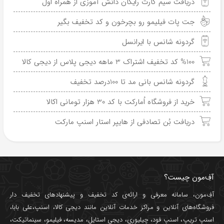
دریافت سیم کارت رایگان دانش آموزی از همراه اول
جت پات فیلیمو رو بچرخون و کد تخفیف بگیر
گردونه شانس با ایرانسل
%100 کد تخفیف اشتراک 3 ماهه دیجی پلاس از دیجی کالا
گردونه شانس بانی مد تا 100درصد تخفیف
خرید از فروشگاه اُمارکت با کد 30 هزار تومانی اکالا
دریافت بُن تصادفی از هایپر استار اسنپ مارکت
آفِ‌مون چیست؟
آفِ‌مون، سامانه معرفی و ارائه‌ی
کد تخفیف
و پیشنهادهای تخفیف دار
فروشگاه‌های آنلاین و مراکز خدمات آنلاین مانند
دیجی کالا
،
اسنپ
،
علی بابا
،
اسنپ تریپ
،
اسنپ فود
،
چیلیوری
،
دیجی استایل
،
مدیسه
،
فیلیمو
،
سینماتیکت
،