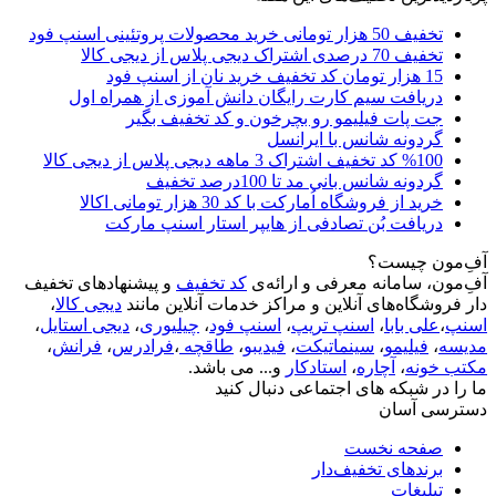
تخفیف 50 هزار تومانی خرید محصولات پروتئینی اسنپ فود
تخفیف 70 درصدی اشتراک دیجی پلاس از دیجی کالا
15 هزار تومان کد تخفیف خرید نان از اسنپ فود
دریافت سیم کارت رایگان دانش آموزی از همراه اول
جت پات فیلیمو رو بچرخون و کد تخفیف بگیر
گردونه شانس با ایرانسل
%100 کد تخفیف اشتراک 3 ماهه دیجی پلاس از دیجی کالا
گردونه شانس بانی مد تا 100درصد تخفیف
خرید از فروشگاه اُمارکت با کد 30 هزار تومانی اکالا
دریافت بُن تصادفی از هایپر استار اسنپ مارکت
آفِ‌مون چیست؟
آفِ‌مون، سامانه معرفی و ارائه‌ی
کد تخفیف
و پیشنهادهای تخفیف
دار فروشگاه‌های آنلاین و مراکز خدمات آنلاین مانند
دیجی کالا
،
اسنپ
،
علی بابا
،
اسنپ تریپ
،
اسنپ فود
،
چیلیوری
،
دیجی استایل
،
مدیسه
،
فیلیمو
،
سینماتیکت
،
فیدیبو
،
طاقچه
،
فرادرس
،
فرانش
،
مکتب خونه
،
آچاره
،
استادکار
و... می باشد.
ما را در شبکه های اجتماعی دنبال کنید
دسترسی آسان
صفحه نخست
برندهای تخفیف‌دار
تبلیغات