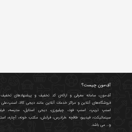
آفِ‌مون چیست؟
آفِ‌مون، سامانه معرفی و ارائه‌ی
کد تخفیف
و پیشنهادهای تخفیف د
فروشگاه‌های آنلاین و مراکز خدمات آنلاین مانند
دیجی کالا
،
اسنپ
،
علی ب
اسنپ تریپ
،
اسنپ فود
،
چیلیوری
،
دیجی استایل
،
مدیسه
،
فیل
سینماتیکت
،
فیدیبو
،
طاقچه
،
فرادرس
،
فرانش
،
مکتب خونه
،
آچاره
،
استا
و... می باشد.