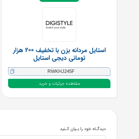
استایل مردانه بزن با تخفیف 200 هزار
تومانی دیجی استایل
RWKHJ245F
مشاهده جزئیات و خرید
دیدگـاه خود را بـیان کـنید