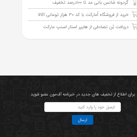
گردونه شانس بانی مد تا 100درصد تخفیف
خرید از فروشگاه اُمارکت با کد 30 هزار تومانی اکالا
دریافت بُن تصادفی از هایپر استار اسنپ مارکت
برای اطلاع از تخفیف های جدید در خبرنامه آفِ‌مون عضو شوید
ارسال