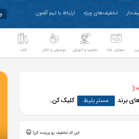
ف‌دار
تخفیف‌های ویژه
ارتباط با تیم آفِمون
و
تی
سفارش غذا
مشاوره و آموزش
موسیقی و تئاتر
کتاب
م
:(
های برند
مستر بلیط
کلیک کن.
این کد تخفیف رو پرینت کن!