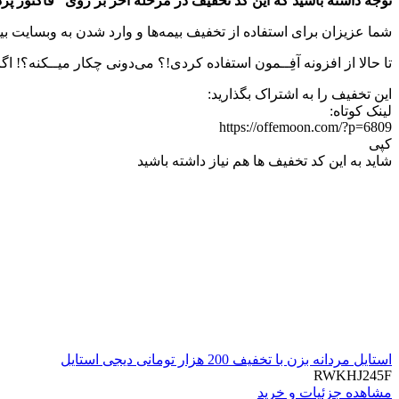
توجه داشته باشید که این کد تخفیف در مرحله آخر بر روی “فاکتور پرد
شما عزیزان برای استفاده از تخفیف بیمه‌ها و وارد شدن به وبسایت ب
تا حالا از افزونه آفِــمون استفاده کردی!؟ می‌دونی چکار میــکنه؟! اگ
این تخفیف را به اشتراک بگذارید:
لینک کوتاه:
https://offemoon.com/?p=6809
کپی
شاید به این کد تخفیف ها هم نیاز داشته باشید
استایل مردانه بزن با تخفیف 200 هزار تومانی دیجی استایل
RWKHJ245F
مشاهده جزئیات و خرید