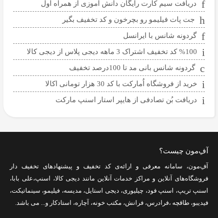
دریافت سیم کارت رایگان دانش آموزی از همراه اول
جت پات فیلیمو رو بچرخون و کد تخفیف بگیر
گردونه شانس با ایرانسل
%100 کد تخفیف اشتراک 3 ماهه دیجی پلاس از دیجی کالا
گردونه شانس بانی مد تا 100درصد تخفیف
خرید از فروشگاه اُمارکت با کد 30 هزار تومانی اکالا
دریافت بُن تصادفی از هایپر استار اسنپ مارکت
آفِ‌مون چیست؟
آفِ‌مون، سامانه معرفی و ارائه‌ی
کد تخفیف
و پیشنهادهای تخفیف دار
فروشگاه‌های آنلاین و مراکز خدمات آنلاین مانند
دیجی کالا
،
اسنپ
،
علی بابا
،
اسنپ تریپ
،
اسنپ فود
،
چیلیوری
،
دیجی استایل
،
مدیسه
،
فیلیمو
،
سینماتیکت
،
فیدیبو
،
طاقچه
،
فرادرس
،
فرانش
،
مکتب خونه
،
آچاره
،
استادکار
و... می باشد.