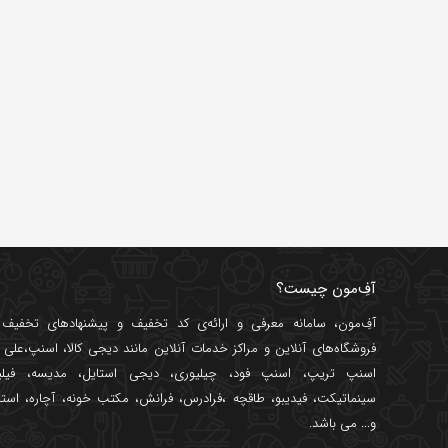
آفِ‌مون چیست؟
آفِ‌مون، سامانه معرفی و ارائه‌ی
کد تخفیف
و پیشنهادهای تخفیف د
فروشگاه‌های آنلاین و مراکز خدمات آنلاین مانند
دیجی کالا
،
اسنپ
،
علی ب
اسنپ تریپ
،
اسنپ فود
،
چیلیوری
،
دیجی استایل
،
مدیسه
،
فیل
سینماتیکت
،
فیدیبو
،
طاقچه
،
فرادرس
،
فرانش
،
مکتب خونه
،
آچاره
،
استا
و... می باشد.