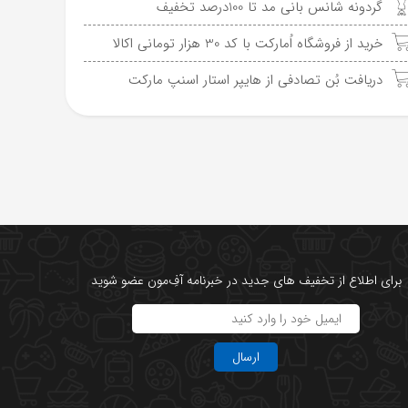
گردونه شانس بانی مد تا 100درصد تخفیف
خرید از فروشگاه اُمارکت با کد 30 هزار تومانی اکالا
دریافت بُن تصادفی از هایپر استار اسنپ مارکت
برای اطلاع از تخفیف های جدید در خبرنامه آفِ‌مون عضو شوید
ارسال