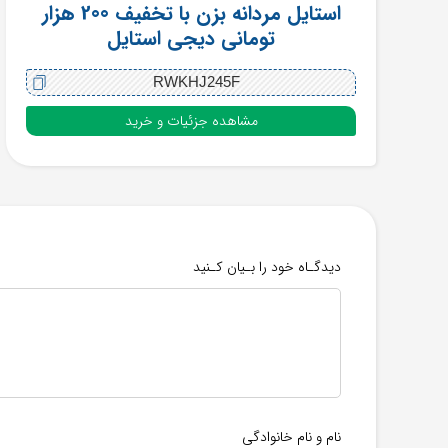
استایل مردانه بزن با تخفیف 200 هزار
تومانی دیجی استایل
RWKHJ245F
مشاهده جزئیات و خرید
دیدگـاه خود را بـیان کـنید
نام و نام خانوادگی