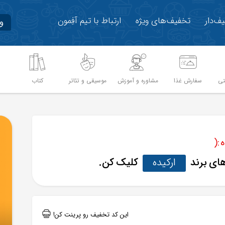
ف‌دار
تخفیف‌های ویژه
ارتباط با تیم آفِمون
و
تی
سفارش غذا
مشاوره و آموزش
موسیقی و تئاتر
کتاب
م
:(
های برند
ارکیده
کلیک کن.
این کد تخفیف رو پرینت کن!