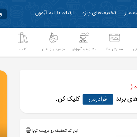
ف‌دار
تخفیف‌های ویژه
ارتباط با تیم آفِمون
و
تی
سفارش غذا
مشاوره و آموزش
موسیقی و تئاتر
کتاب
م
:(
های برند
فرادرس
کلیک کن.
این کد تخفیف رو پرینت کن!