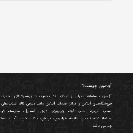
آفِ‌مون چیست؟
آفِ‌مون، سامانه معرفی و ارائه‌ی
کد تخفیف
و پیشنهادهای تخفیف د
فروشگاه‌های آنلاین و مراکز خدمات آنلاین مانند
دیجی کالا
،
اسنپ
،
علی ب
اسنپ تریپ
،
اسنپ فود
،
چیلیوری
،
دیجی استایل
،
مدیسه
،
فیل
سینماتیکت
،
فیدیبو
،
طاقچه
،
فرادرس
،
فرانش
،
مکتب خونه
،
آچاره
،
استا
و... می باشد.