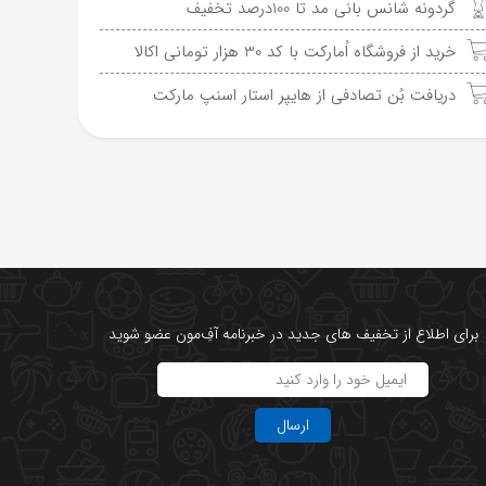
گردونه شانس بانی مد تا 100درصد تخفیف
خرید از فروشگاه اُمارکت با کد 30 هزار تومانی اکالا
دریافت بُن تصادفی از هایپر استار اسنپ مارکت
برای اطلاع از تخفیف های جدید در خبرنامه آفِ‌مون عضو شوید
ارسال