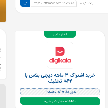
لینک کوتاه:
کپی
https://offemoon.com/?p=4855
اعتبار دائمی
خرید اشتراک 3 ماهه دیجی پلاس با
42% تخفیف
بدون نیاز به کد تخفیف!
مشاهده جزئیات و خرید