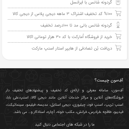
گردونه شانس با ایرانسل
%100 کد تخفیف اشتراک 3 ماهه دیجی پلاس از دیجی کالا
گردونه شانس بانی مد تا 100درصد تخفیف
خرید از فروشگاه اُمارکت با کد 30 هزار تومانی اکالا
دریافت بُن تصادفی از هایپر استار اسنپ مارکت
آفِ‌مون چیست؟
آفِ‌مون، سامانه معرفی و ارائه‌ی
کد تخفیف
و پیشنهادهای تخفیف دار
فروشگاه‌های آنلاین و مراکز خدمات آنلاین مانند
دیجی کالا
،
اسنپ
،
علی بابا
،
اسنپ تریپ
،
اسنپ فود
،
چیلیوری
،
دیجی استایل
،
مدیسه
،
فیلیمو
،
سینماتیکت
،
فیدیبو
،
طاقچه
،
فرادرس
،
فرانش
،
مکتب خونه
،
آچاره
،
استادکار
و... می باشد.
ما را در شبکه های اجتماعی دنبال کنید