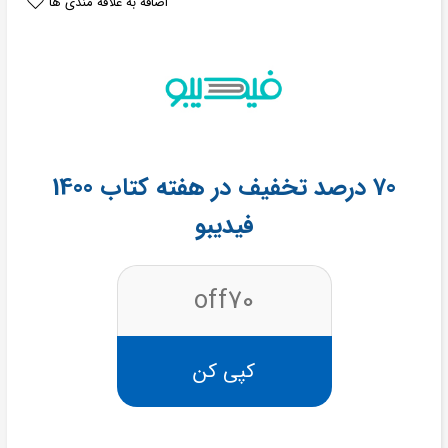
اضافه به علاقه مندی ها
70 درصد تخفیف در هفته کتاب 1400
فیدیبو
off70
کپی کن