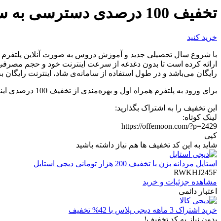
تخفیف 100 درصدی دسترسی به سامانه شاد با همراه اول
خرید کنید
با شروع سال تحصیلی جدید و آموزش دروس به صورت آنلاین پلتفرم
ارائه کرده است تا بدون دغدغه از سرعت اینترنت خود و حجم مصرفی ب
رایگان می‌باشد و در طول استفاده از سامانه‌ی شاد، اینترنت رایگان ب
برای ورود به پلتفرم همراه اول و بهره‌مندی از تخفیف 100 درصدی اینترنت دسترسی به سامانه شاد بر روی دکمه‌ی “خرید کنید” کلیک نمایید.
این تخفیف را به اشتراک بگذارید:
لینک کوتاه:
https://offemoon.com/?p=2429
کپی
شاید به این کد تخفیف ها هم نیاز داشته باشید
استایل مردانه بزن با تخفیف 200 هزار تومانی دیجی استایل
RWKHJ245F
مشاهده جزئیات و خرید
اعتبار دائمی
خرید اشتراک 3 ماهه دیجی پلاس با 42% تخفیف
بدون نیاز به کد تخفیف!