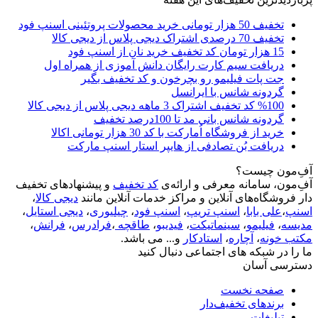
تخفیف 50 هزار تومانی خرید محصولات پروتئینی اسنپ فود
تخفیف 70 درصدی اشتراک دیجی پلاس از دیجی کالا
15 هزار تومان کد تخفیف خرید نان از اسنپ فود
دریافت سیم کارت رایگان دانش آموزی از همراه اول
جت پات فیلیمو رو بچرخون و کد تخفیف بگیر
گردونه شانس با ایرانسل
%100 کد تخفیف اشتراک 3 ماهه دیجی پلاس از دیجی کالا
گردونه شانس بانی مد تا 100درصد تخفیف
خرید از فروشگاه اُمارکت با کد 30 هزار تومانی اکالا
دریافت بُن تصادفی از هایپر استار اسنپ مارکت
آفِ‌مون چیست؟
آفِ‌مون، سامانه معرفی و ارائه‌ی
کد تخفیف
و پیشنهادهای تخفیف
دار فروشگاه‌های آنلاین و مراکز خدمات آنلاین مانند
دیجی کالا
،
اسنپ
،
علی بابا
،
اسنپ تریپ
،
اسنپ فود
،
چیلیوری
،
دیجی استایل
،
مدیسه
،
فیلیمو
،
سینماتیکت
،
فیدیبو
،
طاقچه
،
فرادرس
،
فرانش
،
مکتب خونه
،
آچاره
،
استادکار
و... می باشد.
ما را در شبکه های اجتماعی دنبال کنید
دسترسی آسان
صفحه نخست
برندهای تخفیف‌دار
تبلیغات