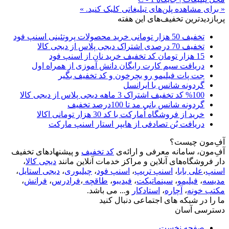
« برای مشاهده پلن‌های تبلیغاتی کلیک کنید. »
پربازدیدترین تخفیف‌های این هفته
تخفیف 50 هزار تومانی خرید محصولات پروتئینی اسنپ فود
تخفیف 70 درصدی اشتراک دیجی پلاس از دیجی کالا
15 هزار تومان کد تخفیف خرید نان از اسنپ فود
دریافت سیم کارت رایگان دانش آموزی از همراه اول
جت پات فیلیمو رو بچرخون و کد تخفیف بگیر
گردونه شانس با ایرانسل
%100 کد تخفیف اشتراک 3 ماهه دیجی پلاس از دیجی کالا
گردونه شانس بانی مد تا 100درصد تخفیف
خرید از فروشگاه اُمارکت با کد 30 هزار تومانی اکالا
دریافت بُن تصادفی از هایپر استار اسنپ مارکت
آفِ‌مون چیست؟
آفِ‌مون، سامانه معرفی و ارائه‌ی
کد تخفیف
و پیشنهادهای تخفیف
دار فروشگاه‌های آنلاین و مراکز خدمات آنلاین مانند
دیجی کالا
،
اسنپ
،
علی بابا
،
اسنپ تریپ
،
اسنپ فود
،
چیلیوری
،
دیجی استایل
،
مدیسه
،
فیلیمو
،
سینماتیکت
،
فیدیبو
،
طاقچه
،
فرادرس
،
فرانش
،
مکتب خونه
،
آچاره
،
استادکار
و... می باشد.
ما را در شبکه های اجتماعی دنبال کنید
دسترسی آسان
صفحه نخست