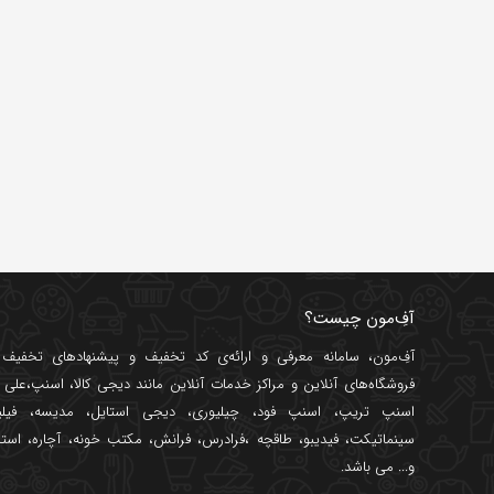
آفِ‌مون چیست؟
آفِ‌مون، سامانه معرفی و ارائه‌ی
کد تخفیف
و پیشنهادهای تخفیف د
فروشگاه‌های آنلاین و مراکز خدمات آنلاین مانند
دیجی کالا
،
اسنپ
،
علی ب
اسنپ تریپ
،
اسنپ فود
،
چیلیوری
،
دیجی استایل
،
مدیسه
،
فیل
سینماتیکت
،
فیدیبو
،
طاقچه
،
فرادرس
،
فرانش
،
مکتب خونه
،
آچاره
،
استا
و... می باشد.