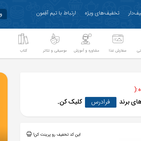
ف‌دار
تخفیف‌های ویژه
ارتباط با تیم آفِمون
و
تی
سفارش غذا
مشاوره و آموزش
موسیقی و تئاتر
کتاب
م
:(
های برند
فرادرس
کلیک کن.
این کد تخفیف رو پرینت کن!