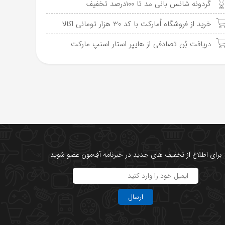
گردونه شانس بانی مد تا 100درصد تخفیف
خرید از فروشگاه اُمارکت با کد 30 هزار تومانی اکالا
دریافت بُن تصادفی از هایپر استار اسنپ مارکت
برای اطلاع از تخفیف های جدید در خبرنامه آفِ‌مون عضو شوید
ارسال