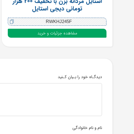
استایل مردانه بزن با تخفیف 200 هزار
تومانی دیجی استایل
RWKHJ245F
مشاهده جزئیات و خرید
دیدگـاه خود را بـیان کـنید
نام و نام خانوادگی