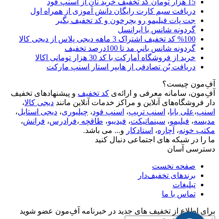
15 هزار تومان کد تخفیف خرید نان از اسنپ فود
دریافت سیم کارت رایگان دانش آموزی از همراه اول
جت پات فیلیمو رو بچرخون و کد تخفیف بگیر
گردونه شانس با ایرانسل
%100 کد تخفیف اشتراک 3 ماهه دیجی پلاس از دیجی کالا
گردونه شانس بانی مد تا 100درصد تخفیف
خرید از فروشگاه اُمارکت با کد 30 هزار تومانی اکالا
دریافت بُن تصادفی از هایپر استار اسنپ مارکت
آفِ‌مون چیست؟
آفِ‌مون، سامانه معرفی و ارائه‌ی
کد تخفیف
و پیشنهادهای تخفیف
دار فروشگاه‌های آنلاین و مراکز خدمات آنلاین مانند
دیجی کالا
،
اسنپ
،
علی بابا
،
اسنپ تریپ
،
اسنپ فود
،
چیلیوری
،
دیجی استایل
،
مدیسه
،
فیلیمو
،
سینماتیکت
،
فیدیبو
،
طاقچه
،
فرادرس
،
فرانش
،
مکتب خونه
،
آچاره
،
استادکار
و... می باشد.
ما را در شبکه های اجتماعی دنبال کنید
دسترسی آسان
صفحه نخست
برندهای تخفیف‌دار
تبلیغات
تماس با ما
برای اطلاع از تخفیف های جدید در خبرنامه آفِ‌مون عضو شوید