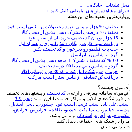
محل تبلیغات | جایگاه C - 1
« برای مشاهده پلن‌های تبلیغاتی کلیک کنید. »
پربازدیدترین تخفیف‌های این هفته
تخفیف 50 هزار تومانی خرید محصولات پروتئینی اسنپ فود
تخفیف 70 درصدی اشتراک دیجی پلاس از دیجی کالا
15 هزار تومان کد تخفیف خرید نان از اسنپ فود
دریافت سیم کارت رایگان دانش آموزی از همراه اول
جت پات فیلیمو رو بچرخون و کد تخفیف بگیر
گردونه شانس با ایرانسل
%100 کد تخفیف اشتراک 3 ماهه دیجی پلاس از دیجی کالا
گردونه شانس بانی مد تا 100درصد تخفیف
خرید از فروشگاه اُمارکت با کد 30 هزار تومانی اکالا
دریافت بُن تصادفی از هایپر استار اسنپ مارکت
آفِ‌مون چیست؟
آفِ‌مون، سامانه معرفی و ارائه‌ی
کد تخفیف
و پیشنهادهای تخفیف
دار فروشگاه‌های آنلاین و مراکز خدمات آنلاین مانند
دیجی کالا
،
اسنپ
،
علی بابا
،
اسنپ تریپ
،
اسنپ فود
،
چیلیوری
،
دیجی استایل
،
مدیسه
،
فیلیمو
،
سینماتیکت
،
فیدیبو
،
طاقچه
،
فرادرس
،
فرانش
،
مکتب خونه
،
آچاره
،
استادکار
و... می باشد.
ما را در شبکه های اجتماعی دنبال کنید
دسترسی آسان