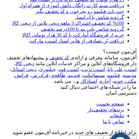
دریافت سیم کارت رایگان دانش آموزی از همراه اول
جت پات فیلیمو رو بچرخون و کد تخفیف بگیر
گردونه شانس با ایرانسل
%100 کد تخفیف اشتراک 3 ماهه دیجی پلاس از دیجی کالا
گردونه شانس بانی مد تا 100درصد تخفیف
خرید از فروشگاه اُمارکت با کد 30 هزار تومانی اکالا
دریافت بُن تصادفی از هایپر استار اسنپ مارکت
آفِ‌مون چیست؟
آفِ‌مون، سامانه معرفی و ارائه‌ی
کد تخفیف
و پیشنهادهای تخفیف
دار فروشگاه‌های آنلاین و مراکز خدمات آنلاین مانند
دیجی کالا
،
اسنپ
،
علی بابا
،
اسنپ تریپ
،
اسنپ فود
،
چیلیوری
،
دیجی استایل
،
مدیسه
،
فیلیمو
،
سینماتیکت
،
فیدیبو
،
طاقچه
،
فرادرس
،
فرانش
،
مکتب خونه
،
آچاره
،
استادکار
و... می باشد.
ما را در شبکه های اجتماعی دنبال کنید
دسترسی آسان
صفحه نخست
برندهای تخفیف‌دار
تبلیغات
تماس با ما
برای اطلاع از تخفیف های جدید در خبرنامه آفِ‌مون عضو شوید