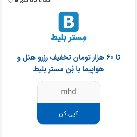
اضافه به علاقه مندی ها
تا 60 هزار تومان تخفیف رزرو هتل و
هواپیما با بُن مستر بلیط
mhd
کپی کن