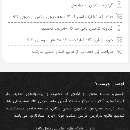
گردونه شانس با ایرانسل
%100 کد تخفیف اشتراک 3 ماهه دیجی پلاس از دیجی کالا
گردونه شانس بانی مد تا 100درصد تخفیف
خرید از فروشگاه اُمارکت با کد 30 هزار تومانی اکالا
دریافت بُن تصادفی از هایپر استار اسنپ مارکت
آفِ‌مون چیست؟
آفِ‌مون، سامانه معرفی و ارائه‌ی
کد تخفیف
و پیشنهادهای تخفیف دار
فروشگاه‌های آنلاین و مراکز خدمات آنلاین مانند
دیجی کالا
،
اسنپ
،
علی بابا
،
اسنپ تریپ
،
اسنپ فود
،
چیلیوری
،
دیجی استایل
،
مدیسه
،
فیلیمو
،
سینماتیکت
،
فیدیبو
،
طاقچه
،
فرادرس
،
فرانش
،
مکتب خونه
،
آچاره
،
استادکار
و... می باشد.
ما را در شبکه های اجتماعی دنبال کنید