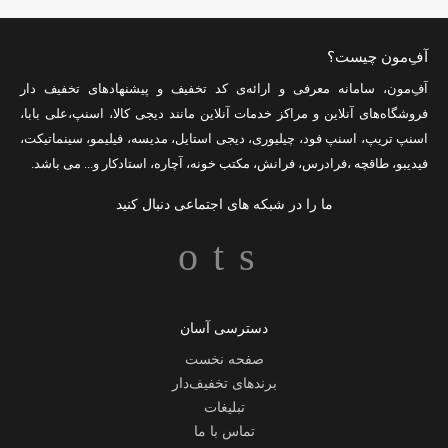
آفِ‌مون چیست؟
آفِ‌مون، سامانه معرفی و ارائه‌ی
کد تخفیف
و پیشنهادهای تخفیف دار
فروشگاه‌های آنلاین و مراکز خدمات آنلاین مانند
دیجی کالا
،
اسنپ
،
علی بابا
،
اسنپ تریپ
،
اسنپ فود
،
چیلیوری
،
دیجی استایل
،
مدیسه
،
فیلیمو
،
سینماتیکت
،
فیدیبو
،
طاقچه
،
فرادرس
،
فرانش
،
مکتب خونه
،
آچاره
،
استادکار
و... می باشد.
ما را در شبکه های اجتماعی دنبال کنید
دسترسی آسان
صفحه نخست
برندهای تخفیف‌دار
تبلیغات
تماس با ما