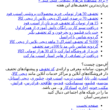
« برای مشاهده پلن‌های تبلیغاتی کلیک کنید. »
پربازدیدترین تخفیف‌های این هفته
تخفیف 50 هزار تومانی خرید محصولات پروتئینی اسنپ فود
تخفیف 70 درصدی اشتراک دیجی پلاس از دیجی کالا
15 هزار تومان کد تخفیف خرید نان از اسنپ فود
دریافت سیم کارت رایگان دانش آموزی از همراه اول
جت پات فیلیمو رو بچرخون و کد تخفیف بگیر
گردونه شانس با ایرانسل
%100 کد تخفیف اشتراک 3 ماهه دیجی پلاس از دیجی کالا
گردونه شانس بانی مد تا 100درصد تخفیف
خرید از فروشگاه اُمارکت با کد 30 هزار تومانی اکالا
دریافت بُن تصادفی از هایپر استار اسنپ مارکت
آفِ‌مون چیست؟
آفِ‌مون، سامانه معرفی و ارائه‌ی
کد تخفیف
و پیشنهادهای تخفیف
دار فروشگاه‌های آنلاین و مراکز خدمات آنلاین مانند
دیجی کالا
،
اسنپ
،
علی بابا
،
اسنپ تریپ
،
اسنپ فود
،
چیلیوری
،
دیجی استایل
،
مدیسه
،
فیلیمو
،
سینماتیکت
،
فیدیبو
،
طاقچه
،
فرادرس
،
فرانش
،
مکتب خونه
،
آچاره
،
استادکار
و... می باشد.
ما را در شبکه های اجتماعی دنبال کنید
دسترسی آسان
صفحه نخست