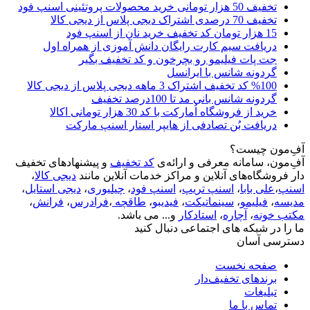
تخفیف 50 هزار تومانی خرید محصولات پروتئینی اسنپ فود
تخفیف 70 درصدی اشتراک دیجی پلاس از دیجی کالا
15 هزار تومان کد تخفیف خرید نان از اسنپ فود
دریافت سیم کارت رایگان دانش آموزی از همراه اول
جت پات فیلیمو رو بچرخون و کد تخفیف بگیر
گردونه شانس با ایرانسل
%100 کد تخفیف اشتراک 3 ماهه دیجی پلاس از دیجی کالا
گردونه شانس بانی مد تا 100درصد تخفیف
خرید از فروشگاه اُمارکت با کد 30 هزار تومانی اکالا
دریافت بُن تصادفی از هایپر استار اسنپ مارکت
آفِ‌مون چیست؟
آفِ‌مون، سامانه معرفی و ارائه‌ی
کد تخفیف
و پیشنهادهای تخفیف
دار فروشگاه‌های آنلاین و مراکز خدمات آنلاین مانند
دیجی کالا
،
اسنپ
،
علی بابا
،
اسنپ تریپ
،
اسنپ فود
،
چیلیوری
،
دیجی استایل
،
مدیسه
،
فیلیمو
،
سینماتیکت
،
فیدیبو
،
طاقچه
،
فرادرس
،
فرانش
،
مکتب خونه
،
آچاره
،
استادکار
و... می باشد.
ما را در شبکه های اجتماعی دنبال کنید
دسترسی آسان
صفحه نخست
برندهای تخفیف‌دار
تبلیغات
تماس با ما