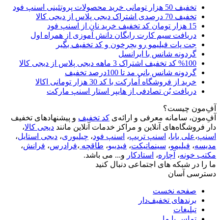
تخفیف 50 هزار تومانی خرید محصولات پروتئینی اسنپ فود
تخفیف 70 درصدی اشتراک دیجی پلاس از دیجی کالا
15 هزار تومان کد تخفیف خرید نان از اسنپ فود
دریافت سیم کارت رایگان دانش آموزی از همراه اول
جت پات فیلیمو رو بچرخون و کد تخفیف بگیر
گردونه شانس با ایرانسل
%100 کد تخفیف اشتراک 3 ماهه دیجی پلاس از دیجی کالا
گردونه شانس بانی مد تا 100درصد تخفیف
خرید از فروشگاه اُمارکت با کد 30 هزار تومانی اکالا
دریافت بُن تصادفی از هایپر استار اسنپ مارکت
آفِ‌مون چیست؟
آفِ‌مون، سامانه معرفی و ارائه‌ی
کد تخفیف
و پیشنهادهای تخفیف
دار فروشگاه‌های آنلاین و مراکز خدمات آنلاین مانند
دیجی کالا
،
اسنپ
،
علی بابا
،
اسنپ تریپ
،
اسنپ فود
،
چیلیوری
،
دیجی استایل
،
مدیسه
،
فیلیمو
،
سینماتیکت
،
فیدیبو
،
طاقچه
،
فرادرس
،
فرانش
،
مکتب خونه
،
آچاره
،
استادکار
و... می باشد.
ما را در شبکه های اجتماعی دنبال کنید
دسترسی آسان
صفحه نخست
برندهای تخفیف‌دار
تبلیغات
تماس با ما