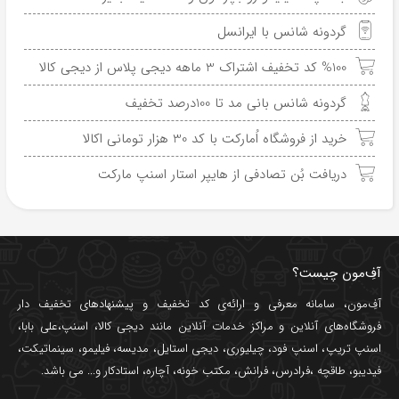
گردونه شانس با ایرانسل
%100 کد تخفیف اشتراک 3 ماهه دیجی پلاس از دیجی کالا
گردونه شانس بانی مد تا 100درصد تخفیف
خرید از فروشگاه اُمارکت با کد 30 هزار تومانی اکالا
دریافت بُن تصادفی از هایپر استار اسنپ مارکت
آفِ‌مون چیست؟
آفِ‌مون، سامانه معرفی و ارائه‌ی
کد تخفیف
و پیشنهادهای تخفیف دار
فروشگاه‌های آنلاین و مراکز خدمات آنلاین مانند
دیجی کالا
،
اسنپ
،
علی بابا
،
اسنپ تریپ
،
اسنپ فود
،
چیلیوری
،
دیجی استایل
،
مدیسه
،
فیلیمو
،
سینماتیکت
،
فیدیبو
،
طاقچه
،
فرادرس
،
فرانش
،
مکتب خونه
،
آچاره
،
استادکار
و... می باشد.