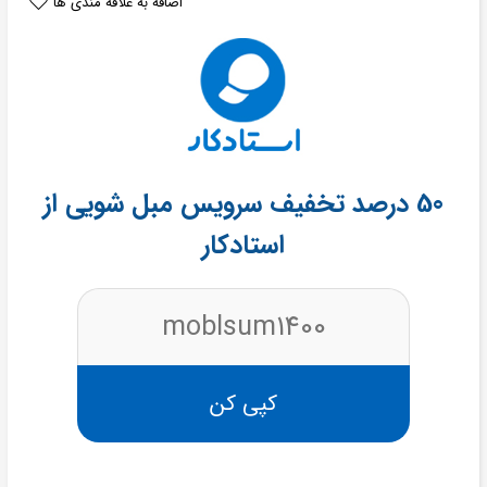
اضافه به علاقه مندی ها
50 درصد تخفیف سرویس مبل‌ شویی از
استادکار
moblsum1400
کپی کن