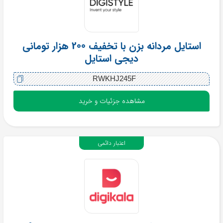
استایل مردانه بزن با تخفیف 200 هزار تومانی
دیجی استایل
RWKHJ245F
مشاهده جزئیات و خرید
اعتبار دائمی