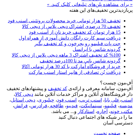
« برای مشاهده پلن‌های تبلیغاتی کلیک کنید. »
پربازدیدترین تخفیف‌های این هفته
تخفیف 50 هزار تومانی خرید محصولات پروتئینی اسنپ فود
تخفیف 70 درصدی اشتراک دیجی پلاس از دیجی کالا
15 هزار تومان کد تخفیف خرید نان از اسنپ فود
دریافت سیم کارت رایگان دانش آموزی از همراه اول
جت پات فیلیمو رو بچرخون و کد تخفیف بگیر
گردونه شانس با ایرانسل
%100 کد تخفیف اشتراک 3 ماهه دیجی پلاس از دیجی کالا
گردونه شانس بانی مد تا 100درصد تخفیف
خرید از فروشگاه اُمارکت با کد 30 هزار تومانی اکالا
دریافت بُن تصادفی از هایپر استار اسنپ مارکت
آفِ‌مون چیست؟
آفِ‌مون، سامانه معرفی و ارائه‌ی
کد تخفیف
و پیشنهادهای تخفیف
دار فروشگاه‌های آنلاین و مراکز خدمات آنلاین مانند
دیجی کالا
،
اسنپ
،
علی بابا
،
اسنپ تریپ
،
اسنپ فود
،
چیلیوری
،
دیجی استایل
،
مدیسه
،
فیلیمو
،
سینماتیکت
،
فیدیبو
،
طاقچه
،
فرادرس
،
فرانش
،
مکتب خونه
،
آچاره
،
استادکار
و... می باشد.
ما را در شبکه های اجتماعی دنبال کنید
دسترسی آسان
صفحه نخست