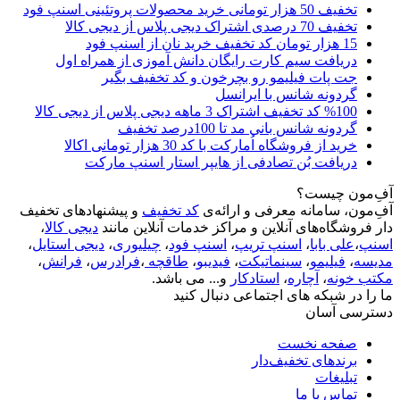
تخفیف 50 هزار تومانی خرید محصولات پروتئینی اسنپ فود
تخفیف 70 درصدی اشتراک دیجی پلاس از دیجی کالا
15 هزار تومان کد تخفیف خرید نان از اسنپ فود
دریافت سیم کارت رایگان دانش آموزی از همراه اول
جت پات فیلیمو رو بچرخون و کد تخفیف بگیر
گردونه شانس با ایرانسل
%100 کد تخفیف اشتراک 3 ماهه دیجی پلاس از دیجی کالا
گردونه شانس بانی مد تا 100درصد تخفیف
خرید از فروشگاه اُمارکت با کد 30 هزار تومانی اکالا
دریافت بُن تصادفی از هایپر استار اسنپ مارکت
آفِ‌مون چیست؟
آفِ‌مون، سامانه معرفی و ارائه‌ی
کد تخفیف
و پیشنهادهای تخفیف
دار فروشگاه‌های آنلاین و مراکز خدمات آنلاین مانند
دیجی کالا
،
اسنپ
،
علی بابا
،
اسنپ تریپ
،
اسنپ فود
،
چیلیوری
،
دیجی استایل
،
مدیسه
،
فیلیمو
،
سینماتیکت
،
فیدیبو
،
طاقچه
،
فرادرس
،
فرانش
،
مکتب خونه
،
آچاره
،
استادکار
و... می باشد.
ما را در شبکه های اجتماعی دنبال کنید
دسترسی آسان
صفحه نخست
برندهای تخفیف‌دار
تبلیغات
تماس با ما