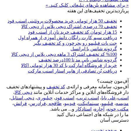
« برای مشاهده پلن‌های تبلیغاتی کلیک کنید. »
پربازدیدترین تخفیف‌های این هفته
تخفیف 50 هزار تومانی خرید محصولات پروتئینی اسنپ فود
تخفیف 70 درصدی اشتراک دیجی پلاس از دیجی کالا
15 هزار تومان کد تخفیف خرید نان از اسنپ فود
دریافت سیم کارت رایگان دانش آموزی از همراه اول
جت پات فیلیمو رو بچرخون و کد تخفیف بگیر
گردونه شانس با ایرانسل
%100 کد تخفیف اشتراک 3 ماهه دیجی پلاس از دیجی کالا
گردونه شانس بانی مد تا 100درصد تخفیف
خرید از فروشگاه اُمارکت با کد 30 هزار تومانی اکالا
دریافت بُن تصادفی از هایپر استار اسنپ مارکت
آفِ‌مون چیست؟
آفِ‌مون، سامانه معرفی و ارائه‌ی
کد تخفیف
و پیشنهادهای تخفیف
دار فروشگاه‌های آنلاین و مراکز خدمات آنلاین مانند
دیجی کالا
،
اسنپ
،
علی بابا
،
اسنپ تریپ
،
اسنپ فود
،
چیلیوری
،
دیجی استایل
،
مدیسه
،
فیلیمو
،
سینماتیکت
،
فیدیبو
،
طاقچه
،
فرادرس
،
فرانش
،
مکتب خونه
،
آچاره
،
استادکار
و... می باشد.
ما را در شبکه های اجتماعی دنبال کنید
دسترسی آسان
صفحه نخست