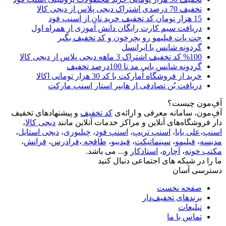
تخفیف 70 درصدی اشتراک دیجی پلاس از دیجی کالا
15 هزار تومان کد تخفیف خرید نان از اسنپ فود
دریافت سیم کارت رایگان دانش آموزی از همراه اول
جت پات فیلیمو رو بچرخون و کد تخفیف بگیر
گردونه شانس با ایرانسل
%100 کد تخفیف اشتراک 3 ماهه دیجی پلاس از دیجی کالا
گردونه شانس بانی مد تا 100درصد تخفیف
خرید از فروشگاه اُمارکت با کد 30 هزار تومانی اکالا
دریافت بُن تصادفی از هایپر استار اسنپ مارکت
آفِ‌مون چیست؟
آفِ‌مون، سامانه معرفی و ارائه‌ی
کد تخفیف
و پیشنهادهای تخفیف
دار فروشگاه‌های آنلاین و مراکز خدمات آنلاین مانند
دیجی کالا
،
اسنپ
،
علی بابا
،
اسنپ تریپ
،
اسنپ فود
،
چیلیوری
،
دیجی استایل
،
مدیسه
،
فیلیمو
،
سینماتیکت
،
فیدیبو
،
طاقچه
،
فرادرس
،
فرانش
،
مکتب خونه
،
آچاره
،
استادکار
و... می باشد.
ما را در شبکه های اجتماعی دنبال کنید
دسترسی آسان
صفحه نخست
برندهای تخفیف‌دار
تبلیغات
تماس با ما