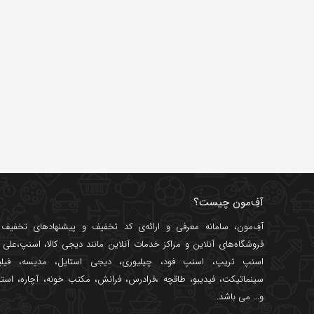
آفِ‌مون چیست؟
آفِ‌مون، سامانه معرفی و ارائه‌ی
کد تخفیف
و پیشنهادهای تخفیف د
فروشگاه‌های آنلاین و مراکز خدمات آنلاین مانند
دیجی کالا
،
اسنپ
،
علی ب
اسنپ تریپ
،
اسنپ فود
،
چیلیوری
،
دیجی استایل
،
مدیسه
،
فیل
سینماتیکت
،
فیدیبو
،
طاقچه
،
فرادرس
،
فرانش
،
مکتب خونه
،
آچاره
،
استا
و... می باشد.