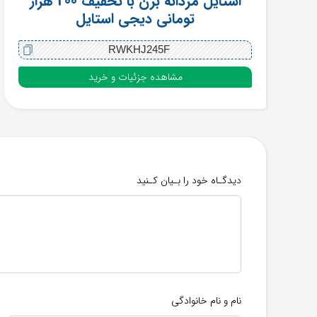
استایل مردانه بزن با تخفیف 200 هزار
تومانی دیجی استایل
RWKHJ245F
مشاهده جزئیات و خرید
دیدگـاه خود را بـیان کـنید
نام و نام خانوادگی