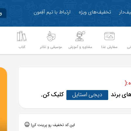
ف‌دار
تخفیف‌های ویژه
ارتباط با تیم آفِمون
و
تی
سفارش غذا
مشاوره و آموزش
موسیقی و تئاتر
کتاب
م
:(
های برند
دیجی استایل
کلیک کن.
این کد تخفیف رو پرینت کن!