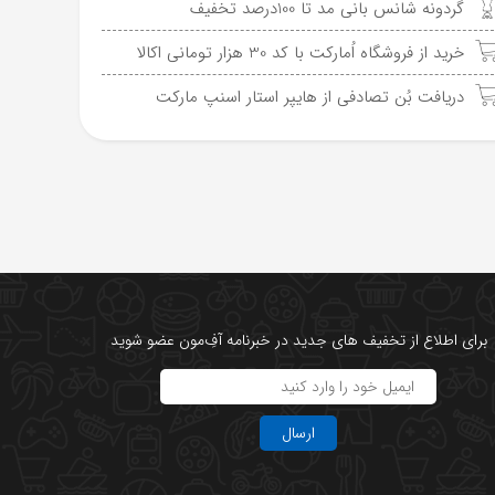
گردونه شانس بانی مد تا 100درصد تخفیف
خرید از فروشگاه اُمارکت با کد 30 هزار تومانی اکالا
دریافت بُن تصادفی از هایپر استار اسنپ مارکت
برای اطلاع از تخفیف های جدید در خبرنامه آفِ‌مون عضو شوید
ارسال