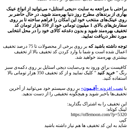
براحتی با مراجعه به سايت «ديجی استايل» می‌توانید از انواع عینک
بهاری از برندهای مطرح روز دنیا بهره‌مند شوید. در حال حاضر بر
روی عینک‌های منتخب خود اين امكان را فراهم ساخته تا بر روی
سفارش‌های بالای 1 میلیون تومانی خود از 350 هزار تومان کد
تخفيف بهره‌مند شويد و بدون دغدغه کالای خود را در محل انتخابی
مورد نظر دریافت نمایید.
توجه داشته باشید که
بر روی برخی از محصولات تا 75 درصد تخفیف
اعمال شده است و شما با وارد کردن کد تخفیف بالا از تخفیف
بیشتری بهره‌مند خواهید شد.
كافيست براي ورود به وب‌سایت دیجی استایل بر روی دكمه‌ی سبز
رنگ ”
خريد كنيد
” كليک نماييد و از کد تخفيف 350 هزار تومانی بالا
استفاده كنيد.
با
نصب افزونه «
آفِـمون
»
بر روی سیستم خود می‌توانید از آخرین
تخفیف‌ها باخبر شوید و هیچگونه تخفیفی را از دست ندهید.
این تخفیف را به اشتراک بگذارید:
لینک کوتاه:
https://offemoon.com/?p=5320
کپی
شاید به این کد تخفیف ها هم نیاز داشته باشید