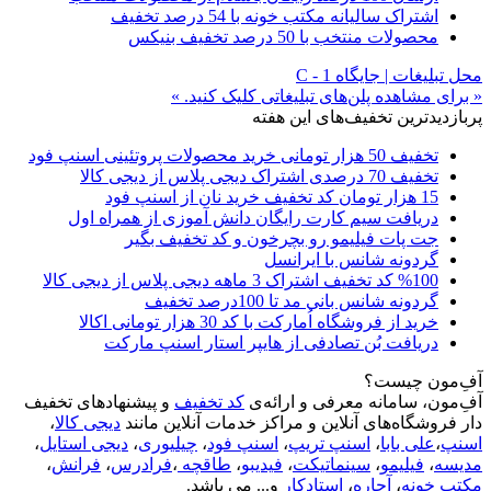
اشتراک سالیانه مکتب خونه با 54 درصد تخفیف
محصولات منتخب با 50 درصد تخفیف بنیکس
محل تبلیغات | جایگاه C - 1
« برای مشاهده پلن‌های تبلیغاتی کلیک کنید. »
پربازدیدترین تخفیف‌های این هفته
تخفیف 50 هزار تومانی خرید محصولات پروتئینی اسنپ فود
تخفیف 70 درصدی اشتراک دیجی پلاس از دیجی کالا
15 هزار تومان کد تخفیف خرید نان از اسنپ فود
دریافت سیم کارت رایگان دانش آموزی از همراه اول
جت پات فیلیمو رو بچرخون و کد تخفیف بگیر
گردونه شانس با ایرانسل
%100 کد تخفیف اشتراک 3 ماهه دیجی پلاس از دیجی کالا
گردونه شانس بانی مد تا 100درصد تخفیف
خرید از فروشگاه اُمارکت با کد 30 هزار تومانی اکالا
دریافت بُن تصادفی از هایپر استار اسنپ مارکت
آفِ‌مون چیست؟
آفِ‌مون، سامانه معرفی و ارائه‌ی
کد تخفیف
و پیشنهادهای تخفیف
دار فروشگاه‌های آنلاین و مراکز خدمات آنلاین مانند
دیجی کالا
،
اسنپ
،
علی بابا
،
اسنپ تریپ
،
اسنپ فود
،
چیلیوری
،
دیجی استایل
،
مدیسه
،
فیلیمو
،
سینماتیکت
،
فیدیبو
،
طاقچه
،
فرادرس
،
فرانش
،
مکتب خونه
،
آچاره
،
استادکار
و... می باشد.