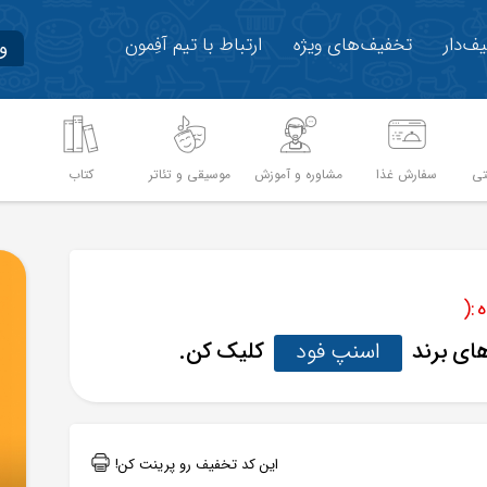
ف‌دار
تخفیف‌های ویژه
ارتباط با تیم آفِمون
و
تی
سفارش غذا
مشاوره و آموزش
موسیقی و تئاتر
کتاب
م
:(
های برند
اسنپ فود
کلیک کن.
این کد تخفیف رو پرینت کن!