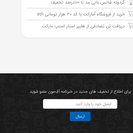
گردونه شانس بانی مد تا 100درصد تخفیف
خرید از فروشگاه اُمارکت با کد 30 هزار تومانی اکالا
دریافت بُن تصادفی از هایپر استار اسنپ مارکت
برای اطلاع از تخفیف های جدید در خبرنامه آفِ‌مون عضو شوید
ارسال