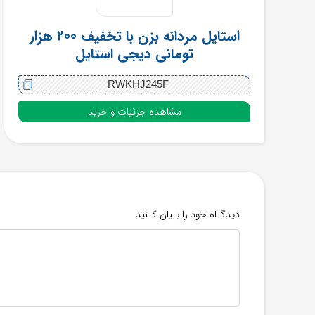
استایل مردانه بزن با تخفیف 200 هزار
تومانی دیجی استایل
RWKHJ245F
مشاهده جزئیات و خرید
دیدگـاه خود را بـیان کـنید