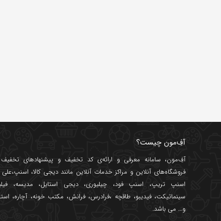
آفِ‌مون چیست؟
آفِ‌مون، سامانه معرفی و ارائه‌ی
کد تخفیف
و پیشنهادهای تخفیف د
فروشگاه‌های آنلاین و مراکز خدمات آنلاین مانند
دیجی کالا
،
اسنپ
،
علی ب
اسنپ تریپ
،
اسنپ فود
،
چیلیوری
،
دیجی استایل
،
مدیسه
،
فیل
سینماتیکت
،
فیدیبو
،
طاقچه
،
فرادرس
،
فرانش
،
مکتب خونه
،
آچاره
،
استا
و... می باشد.