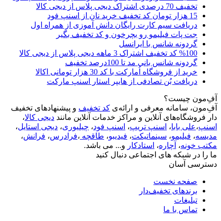
تخفیف 70 درصدی اشتراک دیجی پلاس از دیجی کالا
15 هزار تومان کد تخفیف خرید نان از اسنپ فود
دریافت سیم کارت رایگان دانش آموزی از همراه اول
جت پات فیلیمو رو بچرخون و کد تخفیف بگیر
گردونه شانس با ایرانسل
%100 کد تخفیف اشتراک 3 ماهه دیجی پلاس از دیجی کالا
گردونه شانس بانی مد تا 100درصد تخفیف
خرید از فروشگاه اُمارکت با کد 30 هزار تومانی اکالا
دریافت بُن تصادفی از هایپر استار اسنپ مارکت
آفِ‌مون چیست؟
آفِ‌مون، سامانه معرفی و ارائه‌ی
کد تخفیف
و پیشنهادهای تخفیف
دار فروشگاه‌های آنلاین و مراکز خدمات آنلاین مانند
دیجی کالا
،
اسنپ
،
علی بابا
،
اسنپ تریپ
،
اسنپ فود
،
چیلیوری
،
دیجی استایل
،
مدیسه
،
فیلیمو
،
سینماتیکت
،
فیدیبو
،
طاقچه
،
فرادرس
،
فرانش
،
مکتب خونه
،
آچاره
،
استادکار
و... می باشد.
ما را در شبکه های اجتماعی دنبال کنید
دسترسی آسان
صفحه نخست
برندهای تخفیف‌دار
تبلیغات
تماس با ما