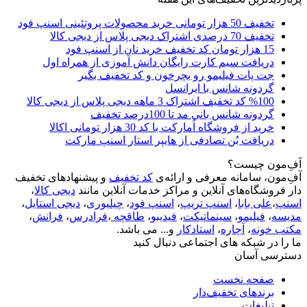
تخفیف 50 هزار تومانی خرید محصولات پروتئینی اسنپ فود
تخفیف 70 درصدی اشتراک دیجی پلاس از دیجی کالا
15 هزار تومان کد تخفیف خرید نان از اسنپ فود
دریافت سیم کارت رایگان دانش آموزی از همراه اول
جت پات فیلیمو رو بچرخون و کد تخفیف بگیر
گردونه شانس با ایرانسل
%100 کد تخفیف اشتراک 3 ماهه دیجی پلاس از دیجی کالا
گردونه شانس بانی مد تا 100درصد تخفیف
خرید از فروشگاه اُمارکت با کد 30 هزار تومانی اکالا
دریافت بُن تصادفی از هایپر استار اسنپ مارکت
آفِ‌مون چیست؟
آفِ‌مون، سامانه معرفی و ارائه‌ی
کد تخفیف
و پیشنهادهای تخفیف
دار فروشگاه‌های آنلاین و مراکز خدمات آنلاین مانند
دیجی کالا
،
اسنپ
،
علی بابا
،
اسنپ تریپ
،
اسنپ فود
،
چیلیوری
،
دیجی استایل
،
مدیسه
،
فیلیمو
،
سینماتیکت
،
فیدیبو
،
طاقچه
،
فرادرس
،
فرانش
،
مکتب خونه
،
آچاره
،
استادکار
و... می باشد.
ما را در شبکه های اجتماعی دنبال کنید
دسترسی آسان
صفحه نخست
برندهای تخفیف‌دار
تبلیغات