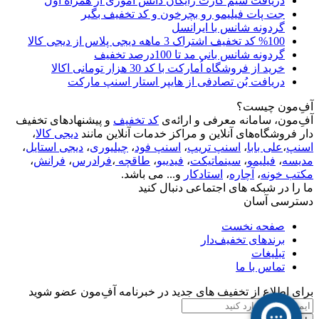
دریافت سیم کارت رایگان دانش آموزی از همراه اول
جت پات فیلیمو رو بچرخون و کد تخفیف بگیر
گردونه شانس با ایرانسل
%100 کد تخفیف اشتراک 3 ماهه دیجی پلاس از دیجی کالا
گردونه شانس بانی مد تا 100درصد تخفیف
خرید از فروشگاه اُمارکت با کد 30 هزار تومانی اکالا
دریافت بُن تصادفی از هایپر استار اسنپ مارکت
آفِ‌مون چیست؟
آفِ‌مون، سامانه معرفی و ارائه‌ی
کد تخفیف
و پیشنهادهای تخفیف
دار فروشگاه‌های آنلاین و مراکز خدمات آنلاین مانند
دیجی کالا
،
اسنپ
،
علی بابا
،
اسنپ تریپ
،
اسنپ فود
،
چیلیوری
،
دیجی استایل
،
مدیسه
،
فیلیمو
،
سینماتیکت
،
فیدیبو
،
طاقچه
،
فرادرس
،
فرانش
،
مکتب خونه
،
آچاره
،
استادکار
و... می باشد.
ما را در شبکه های اجتماعی دنبال کنید
دسترسی آسان
صفحه نخست
برندهای تخفیف‌دار
تبلیغات
تماس با ما
برای اطلاع از تخفیف های جدید در خبرنامه آفِ‌مون عضو شوید