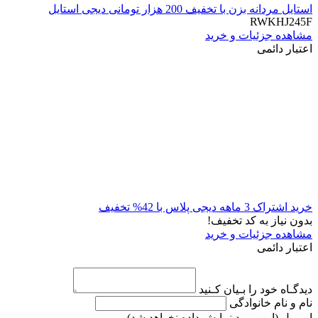
استایل مردانه بزن با تخفیف 200 هزار تومانی دیجی استایل
RWKHJ245F
مشاهده جزئیات و خرید
اعتبار دائمی
خرید اشتراک 3 ماهه دیجی پلاس با 42% تخفیف
بدون نیاز به کد تخفیف!
مشاهده جزئیات و خرید
اعتبار دائمی
دیدگـاه خود را بـیان کـنید
نام و نام خانوادگی
ایـمیـل
(این مورد نمایش داده نخواهد شد)