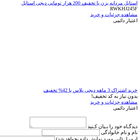
استایل مردانه بزن با تخفیف 200 هزار تومانی دیجی استایل
RWKHJ245F
مشاهده جزئیات و خرید
اعتبار دائمی
خرید اشتراک 3 ماهه دیجی پلاس با 42% تخفیف
بدون نیاز به کد تخفیف!
مشاهده جزئیات و خرید
اعتبار دائمی
دیدگـاه خود را بـیان کـنید
نام و نام خانوادگی
ایـمیـل
(این مورد نمایش داده نخواهد شد)