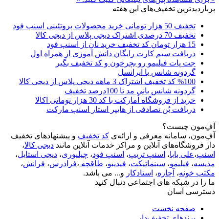
پربازدیدترین تخفیف‌های این هفته
تخفیف 50 هزار تومانی خرید محصولات پروتئینی اسنپ فود
تخفیف 70 درصدی اشتراک دیجی پلاس از دیجی کالا
15 هزار تومان کد تخفیف خرید نان از اسنپ فود
دریافت سیم کارت رایگان دانش آموزی از همراه اول
جت پات فیلیمو رو بچرخون و کد تخفیف بگیر
گردونه شانس با ایرانسل
%100 کد تخفیف اشتراک 3 ماهه دیجی پلاس از دیجی کالا
گردونه شانس بانی مد تا 100درصد تخفیف
خرید از فروشگاه اُمارکت با کد 30 هزار تومانی اکالا
دریافت بُن تصادفی از هایپر استار اسنپ مارکت
آفِ‌مون چیست؟
آفِ‌مون، سامانه معرفی و ارائه‌ی
کد تخفیف
و پیشنهادهای تخفیف
دار فروشگاه‌های آنلاین و مراکز خدمات آنلاین مانند
دیجی کالا
،
اسنپ
،
علی بابا
،
اسنپ تریپ
،
اسنپ فود
،
چیلیوری
،
دیجی استایل
،
مدیسه
،
فیلیمو
،
سینماتیکت
،
فیدیبو
،
طاقچه
،
فرادرس
،
فرانش
،
مکتب خونه
،
آچاره
،
استادکار
و... می باشد.
ما را در شبکه های اجتماعی دنبال کنید
دسترسی آسان
صفحه نخست
برندهای تخفیف‌دار