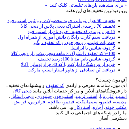
« برای مشاهده پلن‌های تبلیغاتی کلیک کنید. »
پربازدیدترین تخفیف‌های این هفته
تخفیف 50 هزار تومانی خرید محصولات پروتئینی اسنپ فود
تخفیف 70 درصدی اشتراک دیجی پلاس از دیجی کالا
15 هزار تومان کد تخفیف خرید نان از اسنپ فود
دریافت سیم کارت رایگان دانش آموزی از همراه اول
جت پات فیلیمو رو بچرخون و کد تخفیف بگیر
گردونه شانس با ایرانسل
%100 کد تخفیف اشتراک 3 ماهه دیجی پلاس از دیجی کالا
گردونه شانس بانی مد تا 100درصد تخفیف
خرید از فروشگاه اُمارکت با کد 30 هزار تومانی اکالا
دریافت بُن تصادفی از هایپر استار اسنپ مارکت
آفِ‌مون چیست؟
آفِ‌مون، سامانه معرفی و ارائه‌ی
کد تخفیف
و پیشنهادهای تخفیف
دار فروشگاه‌های آنلاین و مراکز خدمات آنلاین مانند
دیجی کالا
،
اسنپ
،
علی بابا
،
اسنپ تریپ
،
اسنپ فود
،
چیلیوری
،
دیجی استایل
،
مدیسه
،
فیلیمو
،
سینماتیکت
،
فیدیبو
،
طاقچه
،
فرادرس
،
فرانش
،
مکتب خونه
،
آچاره
،
استادکار
و... می باشد.
ما را در شبکه های اجتماعی دنبال کنید
دسترسی آسان
صفحه نخست