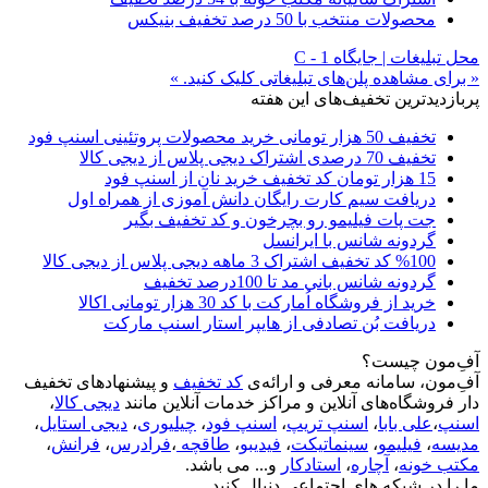
محصولات منتخب با 50 درصد تخفیف بنیکس
محل تبلیغات | جایگاه C - 1
« برای مشاهده پلن‌های تبلیغاتی کلیک کنید. »
پربازدیدترین تخفیف‌های این هفته
تخفیف 50 هزار تومانی خرید محصولات پروتئینی اسنپ فود
تخفیف 70 درصدی اشتراک دیجی پلاس از دیجی کالا
15 هزار تومان کد تخفیف خرید نان از اسنپ فود
دریافت سیم کارت رایگان دانش آموزی از همراه اول
جت پات فیلیمو رو بچرخون و کد تخفیف بگیر
گردونه شانس با ایرانسل
%100 کد تخفیف اشتراک 3 ماهه دیجی پلاس از دیجی کالا
گردونه شانس بانی مد تا 100درصد تخفیف
خرید از فروشگاه اُمارکت با کد 30 هزار تومانی اکالا
دریافت بُن تصادفی از هایپر استار اسنپ مارکت
آفِ‌مون چیست؟
آفِ‌مون، سامانه معرفی و ارائه‌ی
کد تخفیف
و پیشنهادهای تخفیف
دار فروشگاه‌های آنلاین و مراکز خدمات آنلاین مانند
دیجی کالا
،
اسنپ
،
علی بابا
،
اسنپ تریپ
،
اسنپ فود
،
چیلیوری
،
دیجی استایل
،
مدیسه
،
فیلیمو
،
سینماتیکت
،
فیدیبو
،
طاقچه
،
فرادرس
،
فرانش
،
مکتب خونه
،
آچاره
،
استادکار
و... می باشد.
ما را در شبکه های اجتماعی دنبال کنید