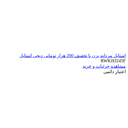
استایل مردانه بزن با تخفیف 200 هزار تومانی دیجی استایل
RWKHJ245F
مشاهده جزئیات و خرید
اعتبار دائمی