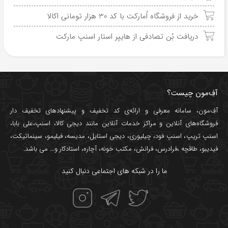
خرید از فروشگاه اُمارکت با کد 30 هزار تومانی اکالا
دریافت بُن تصادفی از هایپر استار اسنپ مارکت
آفِ‌مون چیست؟
آفِ‌مون، سامانه معرفی و ارائه‌ی
کد تخفیف
و پیشنهادهای تخفیف دار
فروشگاه‌های آنلاین و مراکز خدمات آنلاین مانند
دیجی کالا
،
اسنپ
،
علی بابا
،
اسنپ تریپ
،
اسنپ فود
،
چیلیوری
،
دیجی استایل
،
مدیسه
،
فیلیمو
،
سینماتیکت
،
فیدیبو
،
طاقچه
،
فرادرس
،
فرانش
،
مکتب خونه
،
آچاره
،
استادکار
و... می باشد.
ما را در شبکه های اجتماعی دنبال کنید