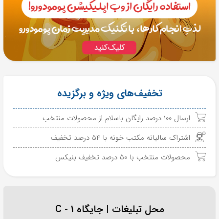
تخفیف‌های ویژه و برگزیده
ارسال 100 درصد رایگان باسلام از محصولات منتخب
اشتراک سالیانه مکتب خونه با 54 درصد تخفیف
محصولات منتخب با 50 درصد تخفیف بنیکس
محل تبلیغات | جایگاه C - 1