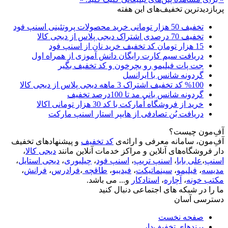
پربازدیدترین تخفیف‌های این هفته
تخفیف 50 هزار تومانی خرید محصولات پروتئینی اسنپ فود
تخفیف 70 درصدی اشتراک دیجی پلاس از دیجی کالا
15 هزار تومان کد تخفیف خرید نان از اسنپ فود
دریافت سیم کارت رایگان دانش آموزی از همراه اول
جت پات فیلیمو رو بچرخون و کد تخفیف بگیر
گردونه شانس با ایرانسل
%100 کد تخفیف اشتراک 3 ماهه دیجی پلاس از دیجی کالا
گردونه شانس بانی مد تا 100درصد تخفیف
خرید از فروشگاه اُمارکت با کد 30 هزار تومانی اکالا
دریافت بُن تصادفی از هایپر استار اسنپ مارکت
آفِ‌مون چیست؟
آفِ‌مون، سامانه معرفی و ارائه‌ی
کد تخفیف
و پیشنهادهای تخفیف
دار فروشگاه‌های آنلاین و مراکز خدمات آنلاین مانند
دیجی کالا
،
اسنپ
،
علی بابا
،
اسنپ تریپ
،
اسنپ فود
،
چیلیوری
،
دیجی استایل
،
مدیسه
،
فیلیمو
،
سینماتیکت
،
فیدیبو
،
طاقچه
،
فرادرس
،
فرانش
،
مکتب خونه
،
آچاره
،
استادکار
و... می باشد.
ما را در شبکه های اجتماعی دنبال کنید
دسترسی آسان
صفحه نخست
برندهای تخفیف‌دار