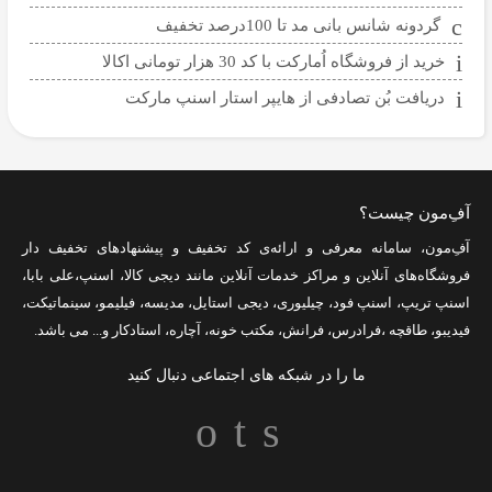
گردونه شانس بانی مد تا 100درصد تخفیف
خرید از فروشگاه اُمارکت با کد 30 هزار تومانی اکالا
دریافت بُن تصادفی از هایپر استار اسنپ مارکت
آفِ‌مون چیست؟
آفِ‌مون، سامانه معرفی و ارائه‌ی
کد تخفیف
و پیشنهادهای تخفیف دار
فروشگاه‌های آنلاین و مراکز خدمات آنلاین مانند
دیجی کالا
،
اسنپ
،
علی بابا
،
اسنپ تریپ
،
اسنپ فود
،
چیلیوری
،
دیجی استایل
،
مدیسه
،
فیلیمو
،
سینماتیکت
،
فیدیبو
،
طاقچه
،
فرادرس
،
فرانش
،
مکتب خونه
،
آچاره
،
استادکار
و... می باشد.
ما را در شبکه های اجتماعی دنبال کنید