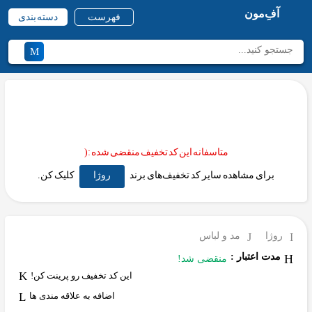
آفِ‌مون
فهرست
دسته بندی
متاسفانه این کد تخفیف منقضی شده :(
برای مشاهده سایر کد تخفیف‌های برند
روژا
کلیک کن.
روژا
مد و لباس
مدت اعتبار :
منقضی شد!
این کد تخفیف رو پرینت کن!
اضافه به علاقه مندی ها