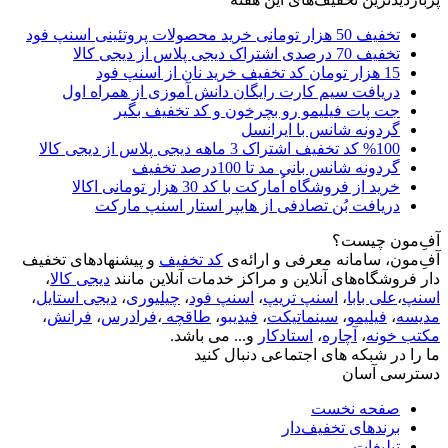
تخفیف 50 هزار تومانی خرید محصولات پروتئینی اسنپ فود
تخفیف 70 درصدی اشتراک دیجی پلاس از دیجی کالا
15 هزار تومان کد تخفیف خرید نان از اسنپ فود
دریافت سیم کارت رایگان دانش آموزی از همراه اول
جت پات فیلیمو رو بچرخون و کد تخفیف بگیر
گردونه شانس با ایرانسل
%100 کد تخفیف اشتراک 3 ماهه دیجی پلاس از دیجی کالا
گردونه شانس بانی مد تا 100درصد تخفیف
خرید از فروشگاه اُمارکت با کد 30 هزار تومانی اکالا
دریافت بُن تصادفی از هایپر استار اسنپ مارکت
آفِ‌مون چیست؟
آفِ‌مون، سامانه معرفی و ارائه‌ی
کد تخفیف
و پیشنهادهای تخفیف
دار فروشگاه‌های آنلاین و مراکز خدمات آنلاین مانند
دیجی کالا
،
اسنپ
،
علی بابا
،
اسنپ تریپ
،
اسنپ فود
،
چیلیوری
،
دیجی استایل
،
مدیسه
،
فیلیمو
،
سینماتیکت
،
فیدیبو
،
طاقچه
،
فرادرس
،
فرانش
،
مکتب خونه
،
آچاره
،
استادکار
و... می باشد.
ما را در شبکه های اجتماعی دنبال کنید
دسترسی آسان
صفحه نخست
برندهای تخفیف‌دار
تبلیغات