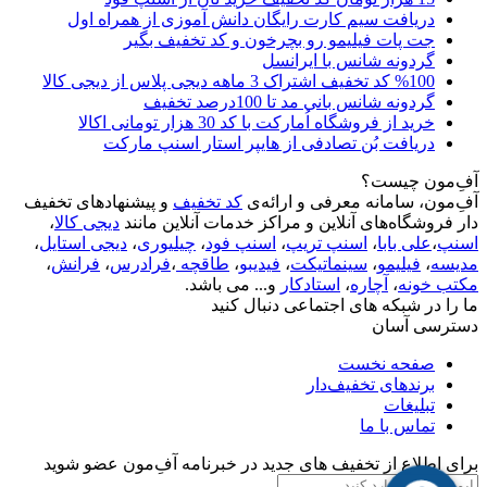
دریافت سیم کارت رایگان دانش آموزی از همراه اول
جت پات فیلیمو رو بچرخون و کد تخفیف بگیر
گردونه شانس با ایرانسل
%100 کد تخفیف اشتراک 3 ماهه دیجی پلاس از دیجی کالا
گردونه شانس بانی مد تا 100درصد تخفیف
خرید از فروشگاه اُمارکت با کد 30 هزار تومانی اکالا
دریافت بُن تصادفی از هایپر استار اسنپ مارکت
آفِ‌مون چیست؟
آفِ‌مون، سامانه معرفی و ارائه‌ی
کد تخفیف
و پیشنهادهای تخفیف
دار فروشگاه‌های آنلاین و مراکز خدمات آنلاین مانند
دیجی کالا
،
اسنپ
،
علی بابا
،
اسنپ تریپ
،
اسنپ فود
،
چیلیوری
،
دیجی استایل
،
مدیسه
،
فیلیمو
،
سینماتیکت
،
فیدیبو
،
طاقچه
،
فرادرس
،
فرانش
،
مکتب خونه
،
آچاره
،
استادکار
و... می باشد.
ما را در شبکه های اجتماعی دنبال کنید
دسترسی آسان
صفحه نخست
برندهای تخفیف‌دار
تبلیغات
تماس با ما
برای اطلاع از تخفیف های جدید در خبرنامه آفِ‌مون عضو شوید