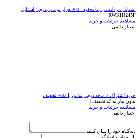
استایل مردانه بزن با تخفیف 200 هزار تومانی دیجی استایل
RWKHJ245F
مشاهده جزئیات و خرید
اعتبار دائمی
خرید اشتراک 3 ماهه دیجی پلاس با 42% تخفیف
بدون نیاز به کد تخفیف!
مشاهده جزئیات و خرید
اعتبار دائمی
دیدگـاه خود را بـیان کـنید
نام و نام خانوادگی