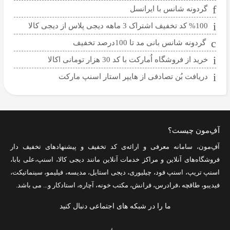
گردونه شانس با ایرانسل
%100 کد تخفیف اشتراک 3 ماهه دیجی پلاس از دیجی کالا
گردونه شانس بانی مد تا 100درصد تخفیف
خرید از فروشگاه اُمارکت با کد 30 هزار تومانی اکالا
دریافت بُن تصادفی از هایپر استار اسنپ مارکت
آفِ‌مون چیست؟
آفِ‌مون، سامانه معرفی و ارائه‌ی
کد تخفیف
و پیشنهادهای تخفیف دار
فروشگاه‌های آنلاین و مراکز خدمات آنلاین مانند
دیجی کالا
،
اسنپ
،
علی بابا
،
اسنپ تریپ
،
اسنپ فود
،
چیلیوری
،
دیجی استایل
،
مدیسه
،
فیلیمو
،
سینماتیکت
،
فیدیبو
،
طاقچه
،
فرادرس
،
فرانش
،
مکتب خونه
،
آچاره
،
استادکار
و... می باشد.
ما را در شبکه های اجتماعی دنبال کنید